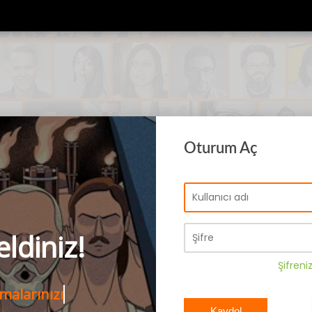
Oturum Aç
ldiniz!
Şifreni
şmalarınızı
Kaydol