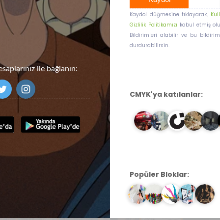
Kaydol düğmesine tıklayarak,
Kul
Gizlilik Politikamızı
kabul etmiş olu
Bildirimleri alabilir ve bu bildir
durdurabilirsin.
aplarınız ile bağlanın:
CMYK'ya katılanlar:
Popüler Bloklar: