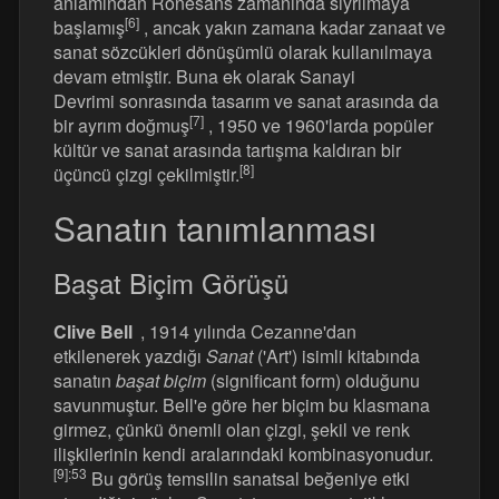
anlamından Rönesans zamanında sıyrılmaya
[6]
başlamış
, ancak yakın zamana kadar zanaat ve
sanat sözcükleri dönüşümlü olarak kullanılmaya
devam etmiştir. Buna ek olarak Sanayi
Devrimi sonrasında tasarım ve sanat arasında da
[7]
bir ayrım doğmuş
, 1950 ve 1960'larda popüler
kültür ve sanat arasında tartışma kaldıran bir
[8]
üçüncü çizgi çekilmiştir.
Sanatın tanımlanması
Başat Biçim Görüşü
Clive Bell
, 1914 yılında Cezanne'dan
etkilenerek yazdığı
Sanat
('Art') isimli kitabında
sanatın
başat biçim
(significant form) olduğunu
savunmuştur. Bell'e göre her biçim bu klasmana
girmez, çünkü önemli olan çizgi, şekil ve renk
ilişkilerinin kendi aralarındaki kombinasyonudur.
[9]
:53
Bu görüş temsilin sanatsal beğeniye etki