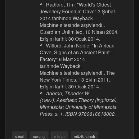
^
Radford, Tim.
"World's Oldest
Jewellery Found in Cave"
3 Şubat
2014 tarihinde
Wayback
Machine
sitesinde
arşivlendi
..
Guardian Unlimited, 16 Nisan 2004.
Erişim tarihi: 30 Ocak 2014.
^
Wilford, John Noble.
"In African
Cave, Signs of an Ancient Paint
Factory"
6 Mart 2014
tarihinde
Wayback
Machine
sitesinde
arşivlendi
.. The
New York Times, 13 Ekim 2011.
Erişim tarihi: 30 Ocak 2014.
^
Adorno, Theodor W.
(1997).
Aesthetic Theory
(İngilizce).
Minnesota: University of Minnesota
Press. s. 1.
ISBN
9780816618002
.
sanat
sanatçı
mimar
müzik sanatı