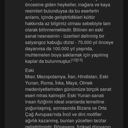
öncesine giden heykeller, mağara ve kaya
resimleri bulunduysa da bu eserlerin
anlamı, içinde geliştirildikleri kültür
hakkında az bilgimiz olması sebebiyle tam
olarak bilinmemektedir. Bilinen en eski
sanat nesnesinin - üzerileri delinmiş bir
salyangoz kabuğu dizisi - 75.000 yıl önceye
dayanırsa da 100.000 yıl yaşında,
muhtemelen boya saklamak için yapılmış
[12]
[13]
kaplar da bulunmuştur.
Eski
Mısır, Mezopotamya, İran, Hindistan, Eski
Yunan, Roma, İnka, Maya, Olmek
medeniyetlerinden günümüze birçok sanat
eseri miras kalmıştır. Eski Yunan sanatı
insan fiziğinin ideal oranlarda temsiline
yoğunlaşmış, sonrasında Bizans ve Orta
Çağ Avrupası'nda İncil ve dini motifler
ağırlık kazanmış, bunları yücelten tarzlar
geliştirilmiştir. Rönesans, fiziksel dünyanın