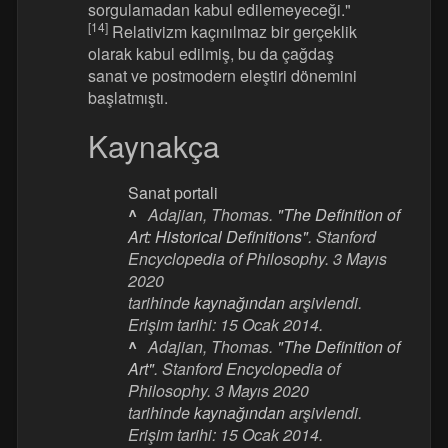
sorgulamadan kabul edilemeyeceği."
[14]
Relativizm kaçınılmaz bir gerçeklik
olarak kabul edilmiş, bu da çağdaş
sanat ve postmodern eleştiri dönemini
başlatmıştı.
Kaynakça
Sanat portali
^
Adajian, Thomas.
"The Definition of
Art: Historical Definitions"
.
Stanford
Encyclopedia of Philosophy
. 3 Mayıs
2020
tarihinde
kaynağından
arşivlendi
.
Erişim tarihi:
15 Ocak
2014
.
^
Adajian, Thomas.
"The Definition of
Art"
.
Stanford Encyclopedia of
Philosophy
. 3 Mayıs 2020
tarihinde
kaynağından
arşivlendi
.
Erişim tarihi:
15 Ocak
2014
.