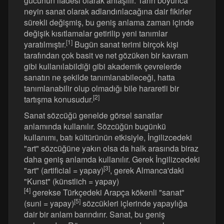
gücünün ifadesi olarak anlaşılır. Tarih boyunca
neyin sanat olarak adlandırılacağına dair fikirler
sürekli değişmiş, bu geniş anlama zaman içinde
değişik kısıtlamalar getirilip yeni tanımlar
[1]
yaratılmıştır.
Bugün sanat terimi birçok kişi
tarafından çok basit ve net gözüken bir kavram
gibi kullanılabildiği gibi akademik çevrelerde
sanatın ne şekilde tanımlanabileceği, hatta
tanımlanabilir olup olmadığı bile hararetli bir
[2]
tartışma konusudur.
Sanat sözcüğü genelde görsel sanatlar
anlamında kullanılır. Sözcüğün bugünkü
kullanımı, batı kültürünün etkisiyle, İngilizcedeki
"art" sözcüğüne yakın olsa da halk arasında biraz
daha geniş anlamda kullanılır. Gerek İngilizcedeki
[3]
"art" (artificial = yapay)
, gerek Almanca'daki
"Kunst" (künstlich = yapay)
[4]
gerekse Türkçedeki Arapça kökenli "sanat"
[5]
(suni = yapay)
sözcükleri içlerinde yapaylığa
dair bir anlam barındırır. Sanat, bu geniş