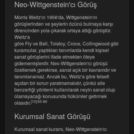
Neo-Wittgenstein'cı Görüş
Morris Weitz'ın 1956'da, Wittgenstein'ın
görüşlerinden ve şeylerin özünü bulmaya karşı
direncinden yola çıkarak ortaya attığı görüştür.
Weitz'a
göre Fry ve Bell, Tolstoy, Croce, Collingwood gibi
kuramcılar, yaptıkları tanımlarda kendi kişisel
sanat görüşlerini ifade etmekten öteye
gidememişlerdir. Neo-Wittgenstein'cı görüşü
özetlemek gerekirse, sanat açık bir kavramdır ve
tanımlanamaz. Ancak bu, Weitz'a göre felsefi
açıdan bir sorun yaratmamalıdır, çünkü aile
benzerliği yöntemi kullanılarak neyin sanat olup
olamayacağı konusunda hükümler getirmek
[10]
:65-86
olasıdır.
Kurumsal Sanat Görüşü
Kurumsal sanat kuramı, Neo-Wittgenstein'cı