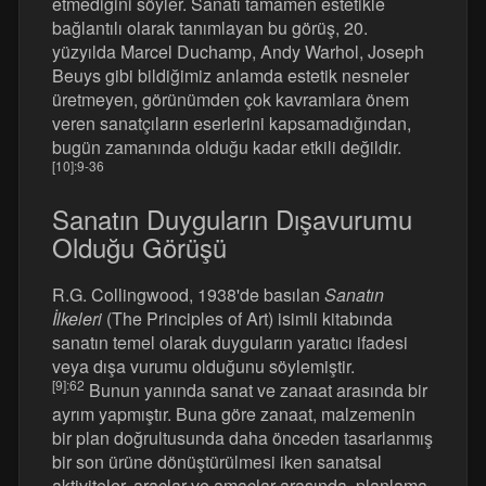
etmediğini söyler. Sanatı tamamen estetikle
bağlantılı olarak tanımlayan bu görüş, 20.
yüzyılda Marcel Duchamp, Andy Warhol, Joseph
Beuys gibi bildiğimiz anlamda estetik nesneler
üretmeyen, görünümden çok kavramlara önem
veren sanatçıların eserlerini kapsamadığından,
bugün zamanında olduğu kadar etkili değildir.
[10]
:9-36
Sanatın Duyguların Dışavurumu
Olduğu Görüşü
R.G. Collingwood, 1938'de basılan
Sanatın
İlkeleri
(The Principles of Art) isimli kitabında
sanatın temel olarak duyguların yaratıcı ifadesi
veya dışa vurumu olduğunu söylemiştir.
[9]
:62
Bunun yanında sanat ve zanaat arasında bir
ayrım yapmıştır. Buna göre zanaat, malzemenin
bir plan doğrultusunda daha önceden tasarlanmış
bir son ürüne dönüştürülmesi iken sanatsal
aktiviteler, araçlar ve amaçlar arasında, planlama