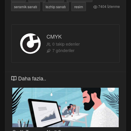
7404 İzlenme
seramik sanatı
tezhip sanatı
resim
CMYK
0 takip edenler
7 gönderiler
Daha fazla..