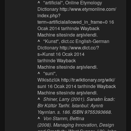
^
"artificial", Online Etymology
Dictionary
http://www.etymonline.com/
index.php?
term=artificialallowed_in_frame=0
16
Ocak 2014 tarihinde
Wayback
Machine
sitesinde
arşivlendi
.
^
"Kunst", dict.cc English-German
Dictionary
http://www.dict.cc/?
s=Kunst
16 Ocak 2014
tarihinde
Wayback
Machine
sitesinde
arşivlendi
.
^
"suni",
Wikisözlük
http://tr.wiktionary.org/wiki/
suni
16 Ocak 2014 tarihinde
Wayback
Machine
sitesinde
arşivlendi
.
^
Shiner, Larry (2001).
Sanatın İcadı:
Bir Kültür Tarihi
. İstanbul: Ayrıntı
Yayınları. s. 186.
ISBN
9755393668
.
^
Von Stamm, Bettina
(2008).
Managing Innovation, Design