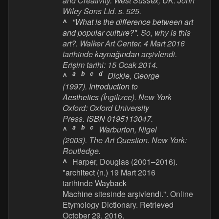
and Creativity
. West Sussex, UK: John
Wiley Sons Ltd. s. 525.
^
"What is the difference between art
and popular culture?"
.
So, why is this
art?
. Walker Art Center. 4 Mart 2016
tarihinde
kaynağından
arşivlendi
.
Erişim tarihi:
15 Ocak
2014
.
a
b
c
d
^
Dickie, George
(1997).
Introduction to
Aesthetics
(İngilizce). New York
Oxford: Oxford University
Press.
ISBN
0195113047
.
a
b
c
^
Warburton, Nigel
(2003).
The Art Question
. New York:
Routledge.
^
Harper, Douglas (2001–2016).
"
architect (n.)
19 Mart 2016
tarihinde
Wayback
Machine
sitesinde
arşivlendi
.". Online
Etymology Dictionary. Retrieved
October 29, 2016.