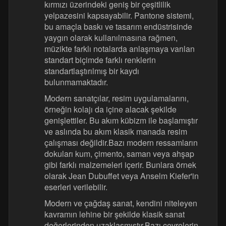
kırmızı üzerindeki geniş bir çeşitlilik
yelpazesini kapsayabilir. Pantone sistemi,
bu amaçla baskı ve tasarım endüstrisinde
yaygın olarak kullanılmasına rağmen,
müzikte farklı notalarda anlaşmaya varılan
standart biçimde farklı renklerin
standartlaştırılmış bir kaydı
bulunmamaktadır.
Modern sanatçılar, resim uygulamalarını,
örneğin kolajı da içine alacak şekilde
genişlettiler. Bu akım kübizm ile başlamıştır
ve aslında bu akım klasik manada resim
çalışması değildir.Bazı modern ressamların
dokuları kum, çimento, saman veya ahşap
gibi farklı malzemeleri içerir. Bunlara örnek
olarak Jean Dubuffet veya Anselm Kiefer'in
eserleri verilebilir.
Modern ve çağdaş sanat, kendini niteleyen
kavramın lehine bir şekilde klasik sanat
değerlerinden uzaklaşmıştır.Bazı çevrelerin