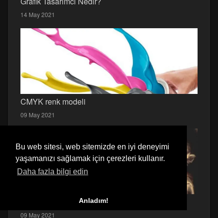
Grafik Tasarımcı Nedir?
14 May 2021
CMYK renk modeli
09 May 2021
Bu web sitesi, web sitemizde en iyi deneyimi
yaşamanızı sağlamak için çerezleri kullanır.
Daha fazla bilgi edin
Michelangelo Merisi da Caravaggio
Anladım!
09 May 2021