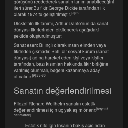
görüşünü reddederek sanatın tanımlanabileceğini
ileri sürer.Bu fikir George Dickie tarafından ilk
[9]
:82
olarak 1974'te geliştirilmiştir.
Dickie'nin ilk tanımı, Arthur Danto'nun da sanat
dünyası fikirlerinden etkilenerek aşağıdaki
şekilde oluşturulmuştur:
Sanat eseri: Bilinçli olarak insan elinden veya
fikrinden çıkmadır. Belli bir sosyal kurum (sanat
dünyası) adına hareket eden kişi veya kişiler
tarafından, bazı kısımları hakkında fikir birliğine
varılmış olunmalı, beğeni kazanmaya aday
[9]
:83-86
olmalıdır.
Sanatın değerlendirilmesi
Filozof Richard Wollheim sanatın estetik
[
kaynak
değerlendirilmesi için üç yaklaşım önerir:
belirtilmeli
]
Estetik niteliğin insanın bakış açısından