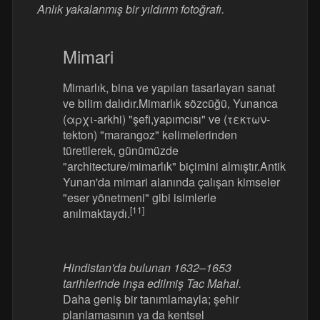
Anlık yakalanmış bir yıldırım fotoğrafı.
Mimari
Mimarlık, bina ve yapıları tasarlayan sanat
ve bilim dalıdır.Mimarlık sözcüğü, Yunanca
(αρχι-arkhi) "şefi,yapımcısı" ve (τεκτων-
tekton) "marangoz" kelimelerinden
türetilerek, günümüzde
"architecture/mimarlık" biçimini almıştır.Antik
Yunan'da mimari alanında çalışan kimseler
"eser yönetmeni" gibi isimlerle
[11]
anılmaktaydı.
Hindistan'da bulunan 1632–1653
tarihlerinde inşa edilmiş Tac Mahal.
Daha geniş bir tanımlamayla; şehir
planlamasının ya da kentsel