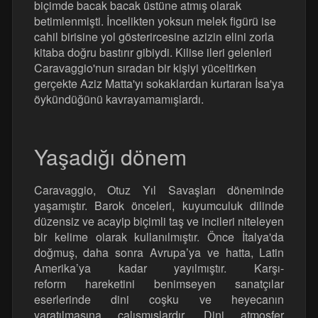
biçimde bacak bacak üstüne atmış olarak
betimlenmişti. İncelikten yoksun melek figürü ise
cahil birisine yol gösterircesine azizin elini zorla
kitaba doğru bastırır gibiydi. Kilise ileri gelenleri
Caravaggio'nun sıradan bir kişiyi yüceltirken
gerçekte Aziz Matta'yı sokaklardan kurtaran İsa'ya
öykündüğünü kavrayamamışlardı.
Yaşadığı dönem
Caravaggio, Otuz Yıl Savaşları döneminde
yaşamıştır. Barok önceleri, kuyumculuk dilinde
düzensiz ve acayip biçimli taş ve incileri niteleyen
bir kelime olarak kullanılmıştır. Önce İtalya'da
doğmuş, daha sonra Avrupa’ya ve hatta, Latin
Amerika’ya kadar yayılmıştır. Karşı-
reform hareketini benimseyen sanatçılar
eserlerinde dini coşku ve heyecanın
yaratılmasına çalışmışlardır. Dini atmosfer