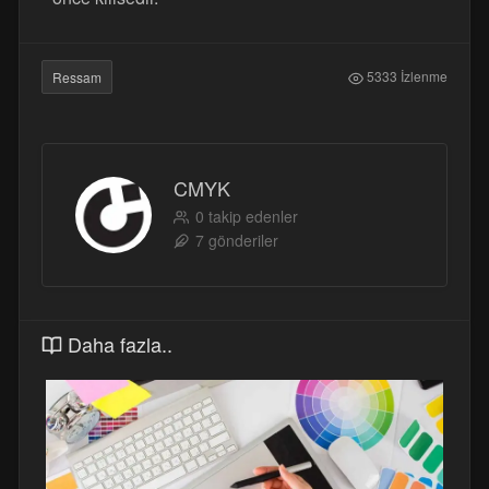
5333 İzlenme
Ressam
CMYK
0 takip edenler
7 gönderiler
Daha fazla..