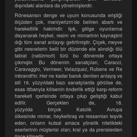
dışındaki alanlara da yönelmişlerdir.
Rönesansın denge ve uyum konusunda eriştiği
ölçüden çok, maniyerizm’de beliren abartı ve
hareketlilik hakimdir. Işık, gölge oyunlarına
dayanarak heykel, resim ve mimarinin kaynaştırıl
dığı tüm sanat anlayışı getirilmiştir. Çiçek, meyve
gibi nesnelerin belli bir düzende ele alındığı ölü
tabiat (natürmort) türü bu dönemde ortaya
çıkmıştır. Bu dönemin sanatçıları, Caracci,
Caravaggio, Vermeer, Velazquez, Rubens ve Re
mbrandt'tır. Her ne kadar barok denilen anlayış ve
stil 16. yüzyıldaki bazı sanatçılarda görülse de,
esas itibarıyla kilisenin önderlik ettiği karşı-reform
hareketi içerisinde ortaya çıkıp geliştiği kabul
edilir. Gerçekten de, 18.
yüzyılda birçok Katolik Avrupa
ülkesinde mimar, heykeltıraş ve ressamları teşvik
eden, onların kutsal amaca yönelik nitelikteki
eserlerinin müşterisi olan; kral ya da prenslerden
önce kilisedir.