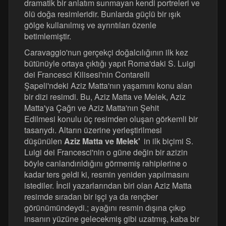
dramatik bir anlatım sunmayan kendi portreleri ve
ölü doğa resimleridir. Bunlarda güçlü bir ışık
gölge kullanılmış ve ayrıntıları özenle
betimlemiştir.
Caravaggio'nun gerçekçi doğalcılığının ilk kez
bütünüyle ortaya çıktığı yapıt Roma'daki S. Luigi
dei Francesci Kilisesi'nin Contarelli
Şapeli'ndeki Aziz Matta'nın yaşamını konu alan
bir dizi resimdi. Bu, Aziz Matta ve Melek, Aziz
Matta'ya Çağrı ve Aziz Matta'nın Şehit
Edilmesi konulu üç resimden oluşan görkemli bir
tasarıydı. Altarın üzerine yerleştirilmesi
düşünülen
Aziz Matta ve Melek'
in ilk biçimi S.
Luigi dei Francesci'nin o güne değin bir azizin
böyle canlandırıldığını görmemiş rahiplerine o
kadar ters geldi ki, resmin yeniden yapılmasını
istediler. İncil yazarlarından biri olan Aziz Matta
resimde sıradan bir işçi ya da rençber
görünümündeydi.; ayağını resmin dışına çıkıp
insanın yüzüne gelecekmiş gibi uzatmış, kaba bir